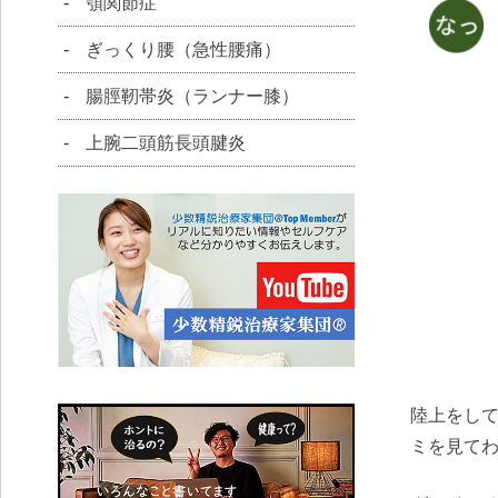
顎関節症
ぎっくり腰（急性腰痛）
腸脛靭帯炎（ランナー膝）
上腕二頭筋長頭腱炎
陸上をし
ミを見て