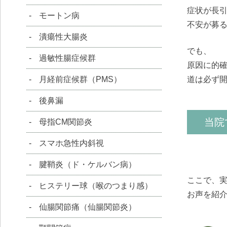
症状が長
モートン病
不安が募
潰瘍性大腸炎
でも、
過敏性腸症候群
原因に的
道は必ず
月経前症候群（PMS）
後鼻漏
当院
母指CM関節炎
スマホ急性内斜視
腱鞘炎（ド・ケルバン病）
ここで、
ヒステリー球（喉のつまり感）
お声を紹
仙腸関節痛（仙腸関節炎）