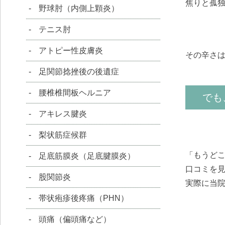
焦りと孤
野球肘（内側上顆炎）
テニス肘
アトピー性皮膚炎
その辛さは
足関節捻挫後の後遺症
腰椎椎間板ヘルニア
でも
アキレス腱炎
梨状筋症候群
「もうど
足底筋膜炎（足底腱膜炎）
口コミを
股関節炎
実際に当
帯状疱疹後疼痛（PHN）
頭痛（偏頭痛など）