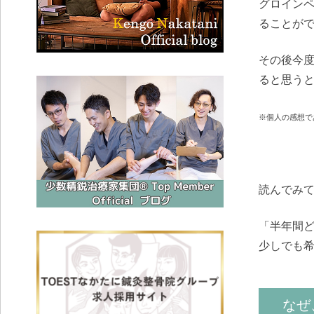
グロイン
ることが
その後今
ると思う
※個人の感想で
読んでみ
「半年間
少しでも
なぜ