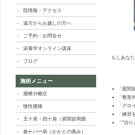
院情報・アクセス
遠方からお越しの方へ
ご予約・お問合せ
栄養学オンライン講座
もしあな
ブログ
施術メニュー
「股関
腰椎分離症
「整形
「グロ
慢性腰痛
「練習
五十肩・四十肩（肩関節周囲
「”治
炎）
シーバー病（かかとの痛み）