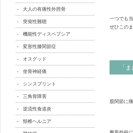
大人の有痛性外脛骨
一つでも
突発性難聴
ぜひこの
機能性ディスペプシア
変形性膝関節症
オスグッド
「ま
坐骨神経痛
シンスプリント
三角骨障害
股関節に
逆流性食道炎
頸椎ヘルニア
整形外科