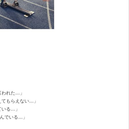
」
言われた…」
えてもらえない…」
ている…」
悩んでいる…」