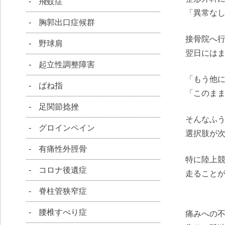
飛蚊症
「異常な
胸郭出口症候群
接骨院へ
野球肩
翌日には
起立性調整障害
「もう他
ばね指
「このま
足関節捻挫
そんなふ
グロインペイン
選択肢が
有痛性外脛骨
特に陸上
コロナ後遺症
走ること
脊柱管狭窄症
腰椎すべり症
痛みへの