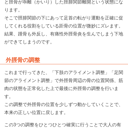
と脛骨が乖離（かいり）した脛腓関節離開という状態にな
ります。
そこで脛腓関節の下にあって足首の転がり運動を正確に促
してくれる役割をしている距骨の位置が微妙にズレます。
結果、踵骨も外反し、有痛性外脛骨炎を生んでしまう下地
ができてしまうのです。
外脛骨の調整
これまで行ってきた、「下肢のアライメント調整」「足関
節のアライメント調整」で外脛骨周辺の骨の位置関係、筋
肉の状態を正常化した上で最後に外脛骨の調整を行いま
す。
この調整で外脛骨の位置を少しずつ動かしていくことで、
本来の正しい位置に戻します。
この3つの調整をひとつひとつ確実に行うことで大人の有