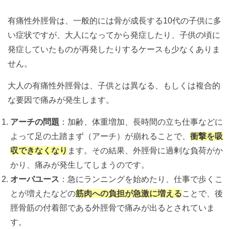
有痛性外脛骨は、一般的には骨が成長する10代の子供に多
い症状ですが、大人になってから発症したり、子供の頃に
発症していたものが再発したりするケースも少なくありま
せん。
大人の有痛性外脛骨は、子供とは異なる、もしくは複合的
な要因で痛みが発生します。
アーチの問題
：加齢、体重増加、長時間の立ち仕事などに
よって足の土踏まず（アーチ）が崩れることで、
衝撃を吸
収できなくなり
ます。その結果、外脛骨に過剰な負荷がか
かり、痛みが発生してしまうのです。
オーバユース
：急にランニングを始めたり、仕事で歩くこ
とが増えたなどの
筋肉への負担が急激に増える
ことで、後
脛骨筋の付着部である外脛骨で痛みが出るとされていま
す。