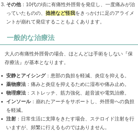
その他
：10代の頃に有痛性外脛骨を発症し、一度痛みが治
っていたものの、
捻挫など怪我
をきっかけに足のアライメ
ントが崩れて発症することもよくあります。
一般的な治療法
大人の有痛性外脛骨の場合、ほとんどは手術をしない『保
存療法』が基本となります。
安静とアイシング
：患部の負担を軽減、炎症を抑える。
薬物療法
：痛みと炎症を抑えるために湿布や痛み止め。
物理療法
：ストレッチ、筋力強化、超音波や電気治療。
インソール
：崩れたアーチをサポートし、外脛骨への負担
を軽減。
注射
：日常生活に支障をきたす場合、ステロイド注射を行
いますが、頻繁に行えるものではありません。