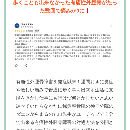
歩くことも出来なかった有痛性外脛骨がたっ
た数回で痛みが0に
有痛性外脛骨障害を発症以来１週間おきに炎症
や激しい痛みで普通に歩く事も出来ず生活に支
障をきたし仕事にも行けづ何とかしたいと思い
調べていたらなかたに鍼灸整骨院の神戸分院の
ダエンからまるの丸山先生がユーチゥブで自分
で出来る有痛性外脛骨障害の対処方法を公開さ