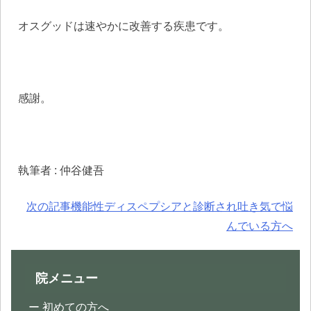
オスグッドは速やかに改善する疾患です。
感謝。
執筆者 : 仲谷健吾
投
次の記事
機能性ディスペプシアと診断され吐き気で悩
稿
んでいる方へ
ナ
ビ
ゲ
院メニュー
ー
初めての方へ
シ