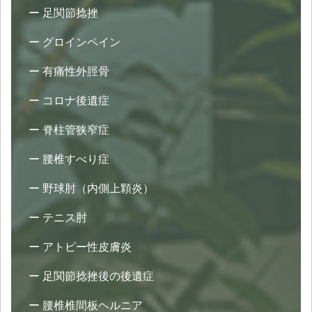
足関節捻挫
グロインペイン
有痛性外脛骨
コロナ後遺症
脊柱管狭窄症
腰椎すべり症
野球肘（内側上顆炎）
テニス肘
アトピー性皮膚炎
足関節捻挫後の後遺症
腰椎椎間板ヘルニア