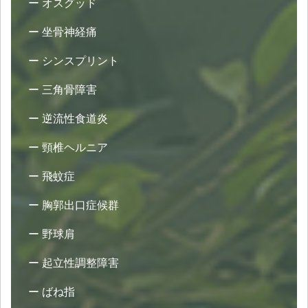
オスグッド
坐骨神経痛
シンスプリント
三角骨障害
逆流性食道炎
頸椎ヘルニア
飛蚊症
胸郭出口症候群
野球肩
起立性調整障害
ばね指