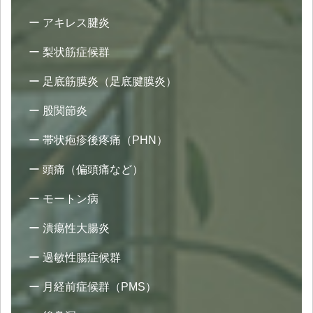
アキレス腱炎
梨状筋症候群
足底筋膜炎（足底腱膜炎）
股関節炎
帯状疱疹後疼痛（PHN）
頭痛（偏頭痛など）
モートン病
潰瘍性大腸炎
過敏性腸症候群
月経前症候群（PMS）