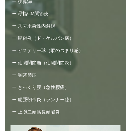
後鼻漏
母指CM関節炎
スマホ急性内斜視
腱鞘炎（ド・ケルバン病）
ヒステリー球（喉のつまり感）
仙腸関節痛（仙腸関節炎）
顎関節症
ぎっくり腰（急性腰痛）
腸脛靭帯炎（ランナー膝）
上腕二頭筋長頭腱炎