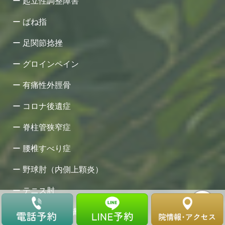
起立性調整障害
ばね指
足関節捻挫
グロインペイン
有痛性外脛骨
コロナ後遺症
脊柱管狭窄症
腰椎すべり症
野球肘（内側上顆炎）
テニス肘
アトピー性皮膚炎