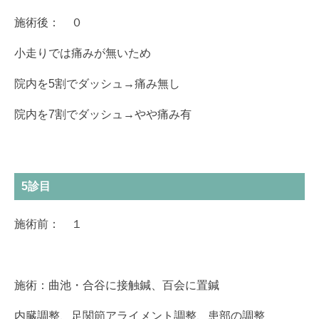
施術後： ０
小走りでは痛みが無いため
院内を5割でダッシュ→痛み無し
院内を7割でダッシュ→やや痛み有
5診目
施術前： １
施術：曲池・合谷に接触鍼、百会に置鍼
内臓調整、足関節アライメント調整、患部の調整