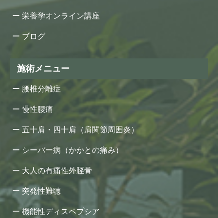
栄養学オンライン講座
ブログ
施術メニュー
腰椎分離症
慢性腰痛
五十肩・四十肩（肩関節周囲炎）
シーバー病（かかとの痛み）
大人の有痛性外脛骨
突発性難聴
機能性ディスペプシア