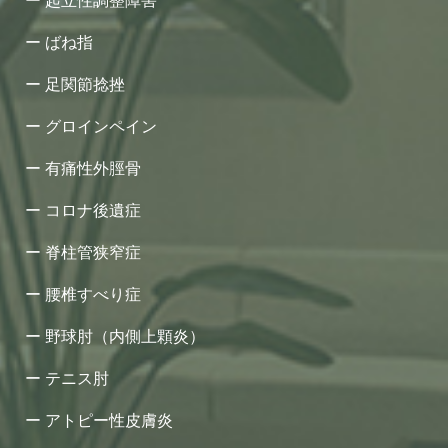
起立性調整障害
ばね指
足関節捻挫
グロインペイン
有痛性外脛骨
コロナ後遺症
脊柱管狭窄症
腰椎すべり症
野球肘（内側上顆炎）
テニス肘
アトピー性皮膚炎