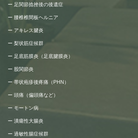
足関節捻挫後の後遺症
腰椎椎間板ヘルニア
アキレス腱炎
梨状筋症候群
足底筋膜炎（足底腱膜炎）
股関節炎
帯状疱疹後疼痛（PHN）
頭痛（偏頭痛など）
モートン病
潰瘍性大腸炎
過敏性腸症候群