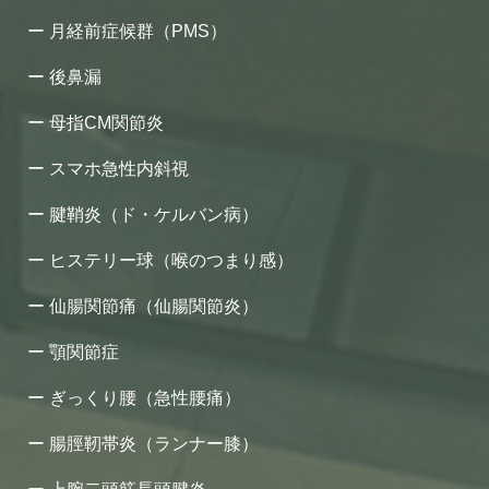
月経前症候群（PMS）
後鼻漏
母指CM関節炎
スマホ急性内斜視
腱鞘炎（ド・ケルバン病）
ヒステリー球（喉のつまり感）
仙腸関節痛（仙腸関節炎）
顎関節症
ぎっくり腰（急性腰痛）
腸脛靭帯炎（ランナー膝）