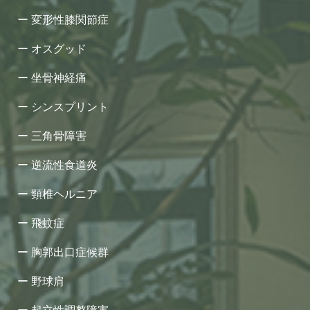
変形性膝関節症
オスグッド
坐骨神経痛
シンスプリント
三角骨障害
逆流性食道炎
頸椎ヘルニア
飛蚊症
胸郭出口症候群
野球肩